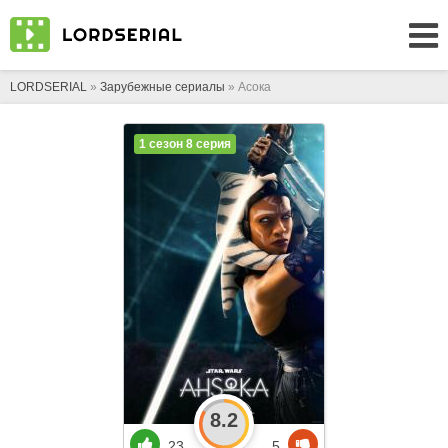
LORDSERIAL
»
Зарубежные сериалы
» Асока
1 сезон 8 серия
8.2
23
5