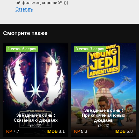
ой фильмец хороший!!!)))
Ответить
Смотрите также
1 сезон 6 серия
3 сезон 7 серия
Звездные войны:
Звёздные войны:
Приключения юных
Сказания о джедаях
джедаев
(2022)
(2023)
7.7
8.1
5.3
5.8