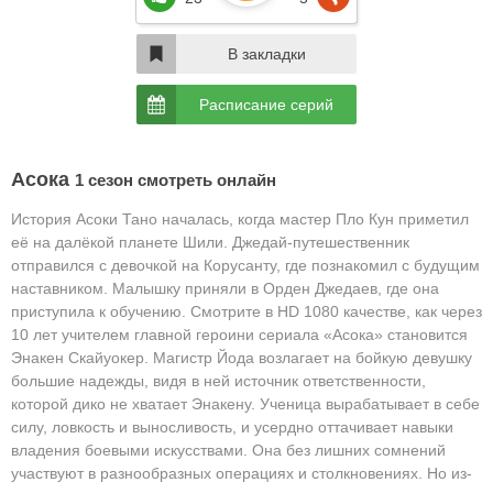
В закладки
Расписание серий
Асока
1 сезон смотреть онлайн
История Асоки Тано началась, когда мастер Пло Кун приметил
её на далёкой планете Шили. Джедай-путешественник
отправился с девочкой на Корусанту, где познакомил с будущим
наставником. Малышку приняли в Орден Джедаев, где она
приступила к обучению. Смотрите в HD 1080 качестве, как через
10 лет учителем главной героини сериала «Асока» становится
Энакен Скайуокер. Магистр Йода возлагает на бойкую девушку
большие надежды, видя в ней источник ответственности,
которой дико не хватает Энакену. Ученица вырабатывает в себе
силу, ловкость и выносливость, и усердно оттачивает навыки
владения боевыми искусствами. Она без лишних сомнений
участвуют в разнообразных операциях и столкновениях. Но из-