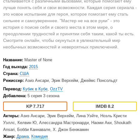
сталкивается с различными вызовами, которые помогают ему
лучше понять себя и свои возможности. Каждая серия сериала -
это новое испытание для героя, которое помогает ему стать
сильнее и самоувереннее. "Мастер не на все руки" - это
история о поиске себя и своего места в этом мире, о
преодолении трудностей и принятии себя таким, какой ты есть.
Смотрите онлайн, чтобы окунуться в увлекательный мир
необычных возможностей и невероятных приключений.
Название:
Master of None
Год выхода:
2015
Страна:
США
Режиссер:
Азиз Ансари, Эрик Верхейм, Джеймс Понсольдт
Перевод:
Кубик в Кубе
,
OzzTV
Добавлена:
5 серия 3 сезона
7.717
8.2
Актеры:
Азиз Ансари, Эрик Верхейм, Лина Уэйте, Ноэль Кристи
Уэллс, Келвин Ю, Алессандра Мастронарди, Наоми Аки, Shoukath
Ansari, Бобби Каннавале, Х. Джон Бенжамин
Жанр:
Драма
,
Комедия