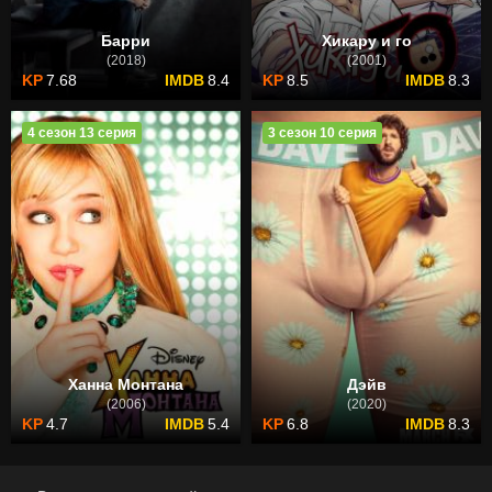
Барри
Хикару и го
(2018)
(2001)
7.68
8.4
8.5
8.3
4 сезон 13 серия
3 сезон 10 серия
Ханна Монтана
Дэйв
(2006)
(2020)
4.7
5.4
6.8
8.3