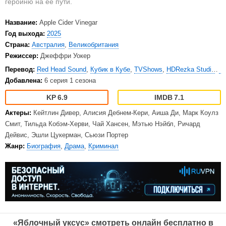
героиню на ее пути.
Название:
Apple Cider Vinegar
Год выхода:
2025
Страна:
Австралия
,
Великобритания
Режиссер:
Джеффри Уокер
Перевод:
Red Head Sound
,
Кубик в Кубе
,
TVShows
,
HDRezka Studio
,
С
Добавлена:
6 серия 1 сезона
6.9
7.1
Актеры:
Кейтлин Дивер, Алисия Дебнем-Кери, Аиша Ди, Марк Коулз
Смит, Тильда Кобэм-Херви, Чай Хансен, Мэтью Нэйбл, Ричард
Дейвис, Эшли Цукерман, Сьюзи Портер
Жанр:
Биография
,
Драма
,
Криминал
«Яблочный уксус» смотреть онлайн бесплатно в