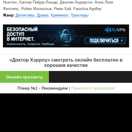
Ньютон, Хантер Пейдж-Лошар, Джолин Андерсон, Анна Лизе
Филлипс, Робин Малкольм, Реми Хай, Faustina Agolley
Жанр:
Детективы
,
Драма
,
Криминал
,
Триллеры
«Доктор Хэрроу» смотреть онлайн бесплатно в
хорошем качестве
Онлайн просмотр
Плеер №1 - Рекомендуем
|
Приятного просмотра!