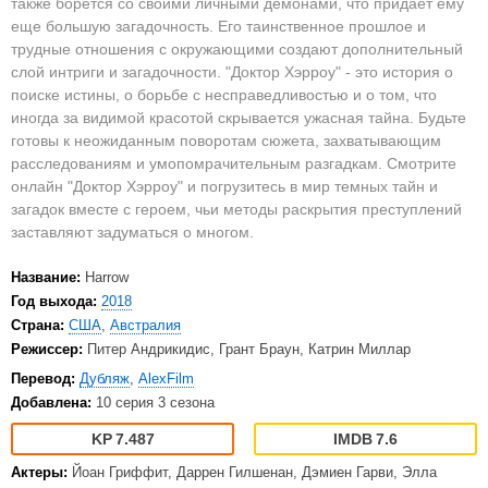
также борется со своими личными демонами, что придает ему
еще большую загадочность. Его таинственное прошлое и
трудные отношения с окружающими создают дополнительный
слой интриги и загадочности. "Доктор Хэрроу" - это история о
поиске истины, о борьбе с несправедливостью и о том, что
иногда за видимой красотой скрывается ужасная тайна. Будьте
готовы к неожиданным поворотам сюжета, захватывающим
расследованиям и умопомрачительным разгадкам. Смотрите
онлайн "Доктор Хэрроу" и погрузитесь в мир темных тайн и
загадок вместе с героем, чьи методы раскрытия преступлений
заставляют задуматься о многом.
Название:
Harrow
Год выхода:
2018
Страна:
США
,
Австралия
Режиссер:
Питер Андрикидис, Грант Браун, Катрин Миллар
Перевод:
Дубляж
,
AlexFilm
Добавлена:
10 серия 3 сезона
7.487
7.6
Актеры:
Йоан Гриффит, Даррен Гилшенан, Дэмиен Гарви, Элла