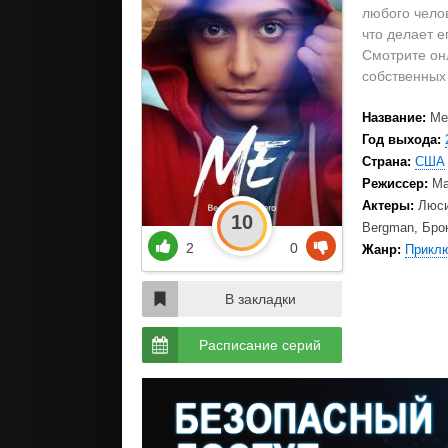
любого челов
что делает 
Смотрите онл
собственных
Название:
Me
Год выхода:
Страна:
США
Режиссер:
Ма
Актеры:
Люси
10
Bergman, Бро
2
0
Жанр:
Прикл
В закладки
Расписание серий