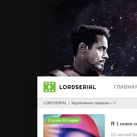
ГЛАВНА
LORDSERIAL
»
Зарубежные сериалы
» Я
1 сезон 10 серия
Я
1 сезон 
12-летний Б