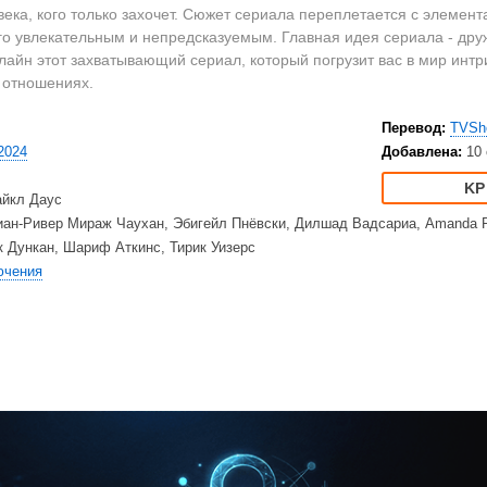
2023
Вестерны
HD
ека, кого только захочет.
Сюжет сериала переплетается с элемента
2022
Военные
Ку
его увлекательным и непредсказуемым. Главная идея сериала - дру
2021
Документальные
Ку
айн этот захватывающий сериал, который погрузит вас в мир интриг
 отношениях.
2020
Детективы
Am
Драмы
Ne
Перевод:
TVSh
США
Исторические
TV
2024
Добавлена:
10
Великобритания
Комедии
йкл Даус
Турция
Криминал
Net
ан-Ривер Мираж Чаухан, Эбигейл Пнёвски, Дилшад Вадсариа, Amanda Rei
Корея Южная
Мелодрамы
Ap
к Дункан, Шариф Аткинс, Тирик Уизерс
Приключения
Di
ючения
Триллеры
20
Ужасы
HB
Фантастика
BB
Фэнтези
Am