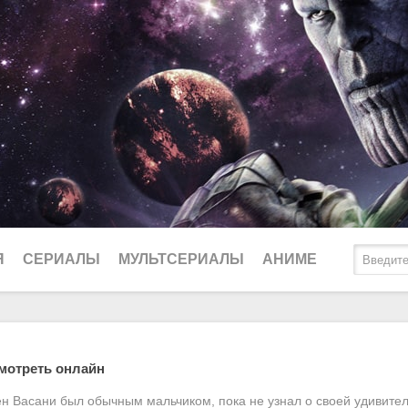
Я
СЕРИАЛЫ
МУЛЬТСЕРИАЛЫ
АНИМЕ
2025
Биографические
Ду
смотреть онлайн
2024
Боевики
Lo
ен Васани был обычным мальчиком, пока не узнал о своей удивите