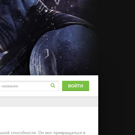
ВОЙТИ
блированный
stFilm
льной способности. Он мог превращаться в