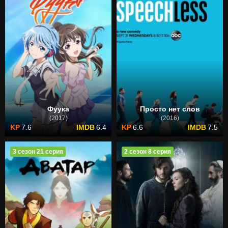
Фуука
Просто нет слов
(2017)
(2016)
7.6
6.4
6.6
7.5
3 сезон 21 серия
2 сезон 8 серия