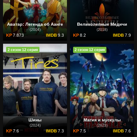
Аватар: Легенда об Аанге
Великолепные Медичи
(2004)
(2018)
7.873
9.3
8.2
7.9
2 сезон 12 серия
2 сезон 12 серия
Шины
Магия и мускулы
(2024)
(2023)
7.6
7.3
7.5
7.6