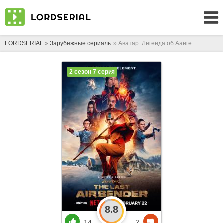
LORDSERIAL
»
Зарубежные сериалы
» Аватар: Легенда об Аанге
2 сезон 7 серия
8.8
14
2