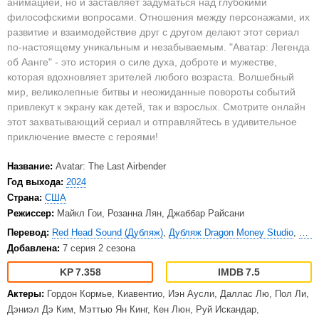
анимацией, но и заставляет задуматься над глубокими
философскими вопросами. Отношения между персонажами, их
развитие и взаимодействие друг с другом делают этот сериал
по-настоящему уникальным и незабываемым. "Аватар: Легенда
об Аанге" - это история о силе духа, доброте и мужестве,
которая вдохновляет зрителей любого возраста. Волшебный
мир, великолепные битвы и неожиданные повороты событий
привлекут к экрану как детей, так и взрослых. Смотрите онлайн
этот захватывающий сериал и отправляйтесь в удивительное
приключение вместе с героями!
Название:
Avatar: The Last Airbender
Год выхода:
2024
Страна:
США
Режиссер:
Майкл Гои, Розанна Лян, Джаббар Райсани
Перевод:
Red Head Sound (Дубляж)
,
Дубляж Dragon Money Studio
,
Lost
Добавлена:
7 серия 2 сезона
7.358
7.5
Актеры:
Гордон Кормье, Киавентио, Иэн Аусли, Даллас Лю, Пол Ли,
Дэниэл Дэ Ким, Мэттью Ян Кинг, Кен Люн, Руй Искандар,