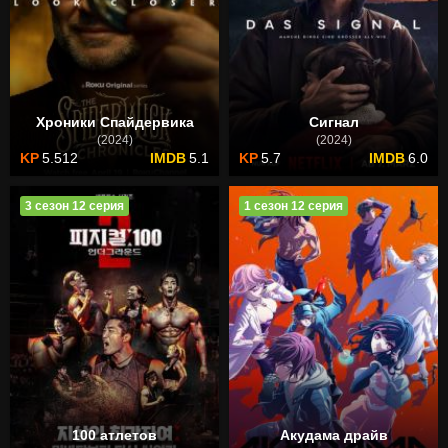
Хроники Спайдервика
Сигнал
(2024)
(2024)
5.512
5.1
5.7
6.0
3 сезон 12 серия
1 сезон 12 серия
100 атлетов
Акудама драйв