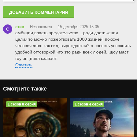
ДОБАВИТЬ КОММЕНТАРИЙ
стив
Незнакомец
15 декабря 2025 15:05
С
амбиции,власть,предательство....ради достижения
цели,что можно пожертвовать 1000 жизней! похоже
человечество как вид, вырождается? а совесть успокоить
удобной отговоркой,что это ради всех людей...шоу маст
гоу он.,пипл схавает...
Ответить
Смотрите также
1 сезон 8 серия
1 сезон 4 серия