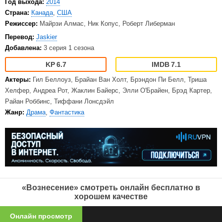
Год выхода:
2014
Страна:
Канада
,
США
Режиссер:
Майрзи Алмас, Ник Копус, Роберт Либерман
Перевод:
Jaskier
Добавлена:
3 серия 1 сезона
6.7
7.1
Актеры:
Гил Беллоуз, Брайан Ван Холт, Брэндон Пи Белл, Триша
Хелфер, Андреа Рот, Жаклин Байерс, Элли О'Брайен, Брэд Картер,
Райан Роббинс, Тиффани Лонсдэйл
Жанр:
Драма
,
Фантастика
«Вознесение» смотреть онлайн бесплатно в
хорошем качестве
Онлайн просмотр