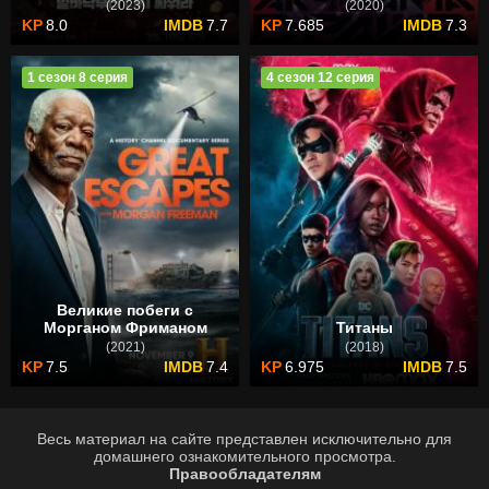
(2023)
(2020)
8.0
7.7
7.685
7.3
1 сезон 8 серия
4 сезон 12 серия
Великие побеги с
Морганом Фриманом
Титаны
(2021)
(2018)
7.5
7.4
6.975
7.5
Весь материал на сайте представлен исключительно для
домашнего ознакомительного просмотра.
Правообладателям