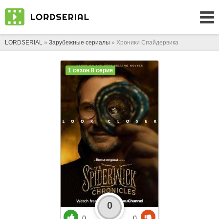
LORDSERIAL
»
Зарубежные сериалы
» Хроники Спайдервика
1 сезон 8 серия
0
0
0