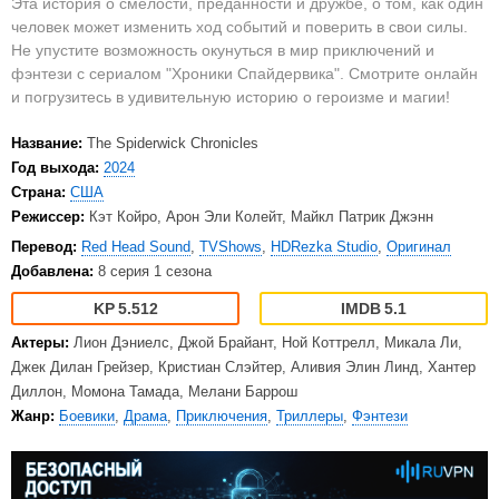
Эта история о смелости, преданности и дружбе, о том, как один
человек может изменить ход событий и поверить в свои силы.
Не упустите возможность окунуться в мир приключений и
фэнтези с сериалом "Хроники Спайдервика". Смотрите онлайн
и погрузитесь в удивительную историю о героизме и магии!
Название:
The Spiderwick Chronicles
Год выхода:
2024
Страна:
США
Режиссер:
Кэт Койро, Арон Эли Колейт, Майкл Патрик Джэнн
Перевод:
Red Head Sound
,
TVShows
,
HDRezka Studio
,
Оригинал
Добавлена:
8 серия 1 сезона
5.512
5.1
Актеры:
Лион Дэниелс, Джой Брайант, Ной Коттрелл, Микала Ли,
Джек Дилан Грейзер, Кристиан Слэйтер, Аливия Элин Линд, Хантер
Диллон, Момона Тамада, Мелани Баррош
Жанр:
Боевики
,
Драма
,
Приключения
,
Триллеры
,
Фэнтези