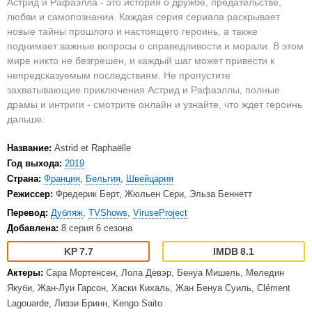
Астрид и Рафаэлла - это история о дружбе, предательстве,
любви и самопознании. Каждая серия сериала раскрывает
новые тайны прошлого и настоящего героинь, а также
поднимает важные вопросы о справедливости и морали. В этом
мире никто не безгрешен, и каждый шаг может привести к
непредсказуемым последствиям. Не пропустите
захватывающие приключения Астрид и Рафаэллы, полные
драмы и интриги - смотрите онлайн и узнайте, что ждет героинь
дальше.
Название:
Astrid et Raphaëlle
Год выхода:
2019
Страна:
Франция
,
Бельгия
,
Швейцария
Режиссер:
Фредерик Берт, Жюльен Сери, Эльза Беннетт
Перевод:
Дубляж
,
TVShows
,
ViruseProject
Добавлена:
8 серия 6 сезона
7.7
8.1
Актеры:
Сара Мортенсен, Лола Девэр, Бенуа Мишель, Меледин
Якуби, Жан-Луи Гарсон, Хаски Кихаль, Жан Бенуа Суиль, Clément
Lagouarde, Лиззи Бринн, Kengo Saito