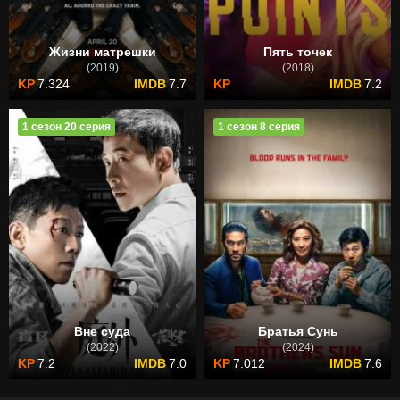
Жизни матрешки
Пять точек
(2019)
(2018)
7.324
7.7
7.2
1 сезон 20 серия
1 сезон 8 серия
Вне суда
Братья Сунь
(2022)
(2024)
7.2
7.0
7.012
7.6