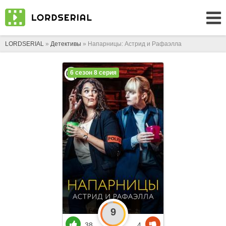
LORDSERIAL
»
Детективы
» Напарницы: Астрид и Рафаэлла
6 сезон 8 серия
9
38
4