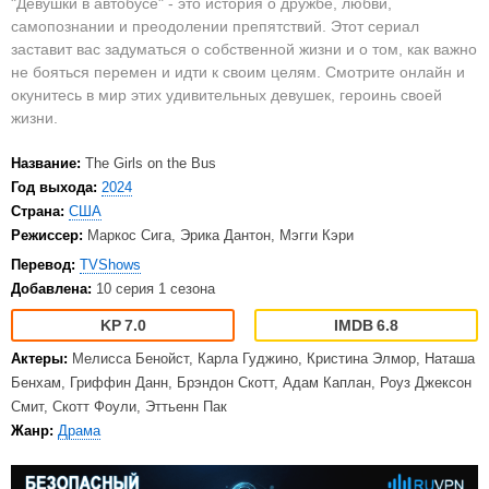
"Девушки в автобусе" - это история о дружбе, любви,
самопознании и преодолении препятствий. Этот сериал
заставит вас задуматься о собственной жизни и о том, как важно
не бояться перемен и идти к своим целям. Смотрите онлайн и
окунитесь в мир этих удивительных девушек, героинь своей
жизни.
Название:
The Girls on the Bus
Год выхода:
2024
Страна:
США
Режиссер:
Маркос Сига, Эрика Дантон, Мэгги Кэри
Перевод:
TVShows
Добавлена:
10 серия 1 сезона
7.0
6.8
Актеры:
Мелисса Бенойст, Карла Гуджино, Кристина Элмор, Наташа
Бенхам, Гриффин Данн, Брэндон Скотт, Адам Каплан, Роуз Джексон
Смит, Скотт Фоули, Эттьенн Пак
Жанр:
Драма