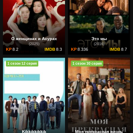
О женщинах и Асурах
Это мы
(2025)
(2016)
8.2
8.3
8.336
8.7
1 сезон 12 серия
1 сезон 30 серия
Kikkikkikkik
Моя прекрасная жизнь