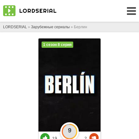
LORDSERIAL
»
Зарубежные сериалы
» Берлин
1 сезон 8 серия
9
19
2