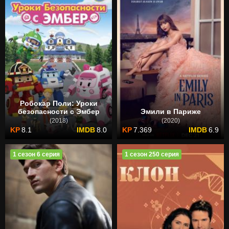
Робокар Поли: Уроки
безопасности с Эмбер
Эмили в Париже
(2018)
(2020)
8.1
8.0
7.369
6.9
1 сезон 6 серия
1 сезон 250 серия