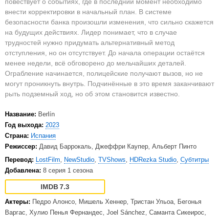
повествует о событиях, где в последний момент необходимо
внести корректировки в начальный план. В системе
безопасности банка произошли изменения, что сильно скажется
на будущих действиях. Лидер понимает, что в случае
трудностей нужно придумать альтернативный метод
отступления, но он отсутствует. До начала операции остаётся
менее недели, всё обговорено до мельчайших деталей.
Ограбление начинается, полицейские получают вызов, но не
могут проникнуть внутрь. Подчинённые в это время заканчивают
рыть подземный ход, но об этом становится известно.
Название:
Berlín
Год выхода:
2023
Страна:
Испания
Режиссер:
Давид Баррокаль, Джеффри Каупер, Альберт Пинто
Перевод:
LostFilm
,
NewStudio
,
TVShows
,
HDRezka Studio
,
Субтитры
Добавлена:
8 серия 1 сезона
7.3
Актеры:
Педро Алонсо, Мишель Хеннер, Тристан Ульоа, Бегонья
Варгас, Хулио Пенья Фернандес, Joel Sánchez, Саманта Сикеирос,