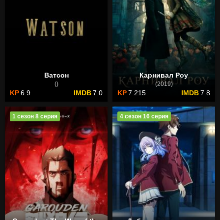
Ватсон
Карнивал Роу
()
(2019)
6.9
7.0
7.215
7.8
1 сезон 8 серия
4 сезон 16 серия