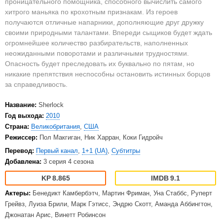
проницательного помощника, способного вычислить самого
хитрого маньяка по крохотным признакам. Из героев
получаются отличные напарники, дополняющие друг дружку
своими природными талантами. Впереди сыщиков будет ждать
огромнейшее количество разбирательств, наполненных
неожиданными поворотами и различными трудностями.
Опасность будет преследовать их буквально по пятам, но
никакие препятствия неспособны остановить истинных борцов
за справедливость.
Название:
Sherlock
Год выхода:
2010
Страна:
Великобритания
,
США
Режиссер:
Пол Макгиган, Ник Харран, Коки Гидройч
Перевод:
Первый канал
,
1+1 (UA)
,
Субтитры
Добавлена:
3 серия 4 сезона
8.865
9.1
Актеры:
Бенедикт Камбербэтч, Мартин Фриман, Уна Стаббс, Руперт
Грейвз, Луиза Брили, Марк Гэтисс, Эндрю Скотт, Аманда Аббингтон,
Джонатан Арис, Винетт Робинсон