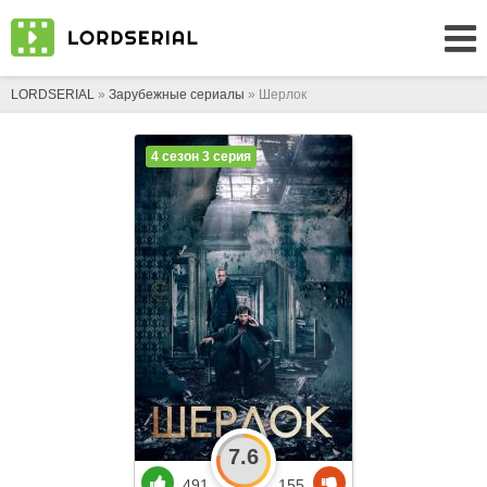
LORDSERIAL
»
Зарубежные сериалы
» Шерлок
4 сезон 3 серия
7.6
491
155