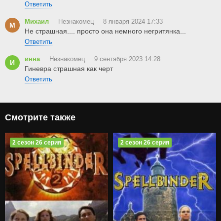
Ответить
Михаил
Незнакомец
8 января 2024 17:33
М
Не страшная.... просто она немного негритянка...
Ответить
инна
Незнакомец
9 сентября 2023 14:28
И
Гиневра страшная как черт
Ответить
Смотрите также
2 сезон 26 серия
2 сезон 26 серия