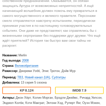
собственном предназначении. Оказывается, он обязан
защищать Артура от всевозможных неприятностей. А ещё
начинающий волшебник должен помочь ему превратиться в
самого могущественного и великого правителя. Персонажи
смело отправляются навстречу испытаниям, периодически
принимая участия в по-настоящему головокружительных
событиях. Они даже не представляют, как справлялись бы с
жизненными сюрпризами без поддержки друг дружки. Что ещё
ждёт приятелей? История так быстро вам свои тайны не
раскроет.
Название:
Merlin
Год выхода:
2008
Страна:
Великобритания
Режиссер:
Джереми Уэбб, Элис Тротон, Дэйв Мур
Перевод:
ТВ3
,
Новий канал (UA)
,
Субтитры
Добавлена:
13 серия 5 сезона
8.124
7.9
Актеры:
Джон Хёрт, Колин Морган, Брэдли Джеймс, Ричард Уилсон,
Энджел Колби, Кэти Макграт, Энтони Хэд, Руперт Янг, Оуэн Мэкен,