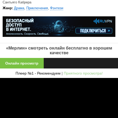
Сантьяго Кабрера
Жанр:
Драма
,
Приключения
,
Фэнтези
«Мерлин» смотреть онлайн бесплатно в хорошем
качестве
Онлайн просмотр
Плеер №1 - Рекомендуем
|
Приятного просмотра!