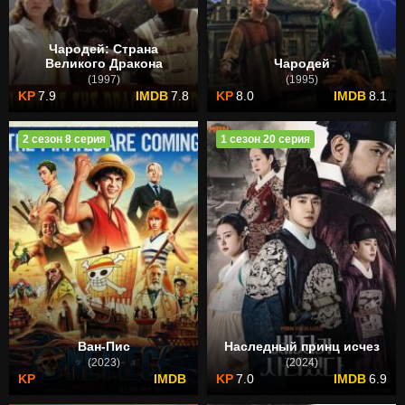
Чародей: Страна
Великого Дракона
Чародей
(1997)
(1995)
7.9
7.8
8.0
8.1
2 сезон 8 серия
1 сезон 20 серия
Ван-Пис
Наследный принц исчез
(2023)
(2024)
7.0
6.9