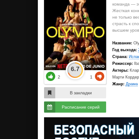
команда — эт
Жесткая кон
не только ве
страсть к сп
высшем уров
Название:
Ol
Год выхода:
Страна:
Испа
Режиссер:
Ib
6.7
Актеры:
Клар
2
1
Марти Кордер
Жанр:
Драма
В закладки
Расписание серий