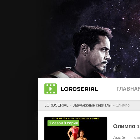
ГЛАВНА
LORDSERIAL
»
Зарубежные сериалы
» Олимпо
1 сезон 8 серия
Олимпо
1
Амайя — кап