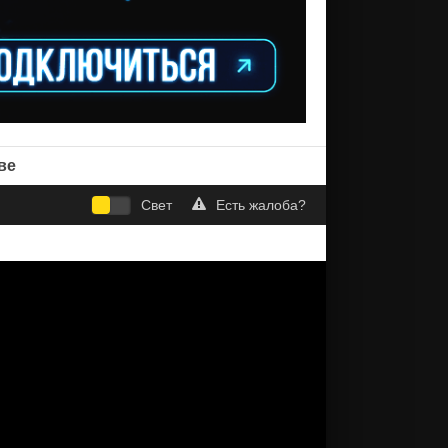
ве
Свет
Есть жалоба?