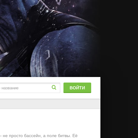
ВОЙТИ
блированный
stFilm
не просто бассейн, а поле битвы. Её