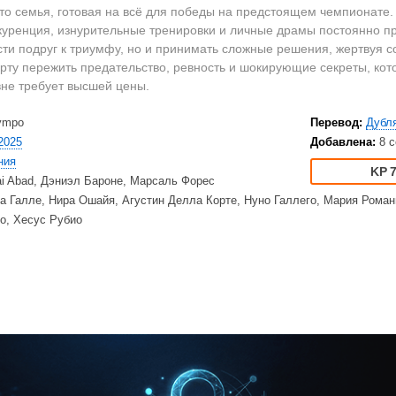
2023
Вестерны
HD
о семья, готовая на всё для победы на предстоящем чемпионате. Н
2022
Военные
Ку
куренция, изнурительные тренировки и личные драмы постоянно пр
2021
Документальные
Ку
сти подруг к триумфу, но и принимать сложные решения, жертвуя с
орту пережить предательство, ревность и шокирующие секреты, ко
2020
Детективы
Am
не требует высшей цены.
Драмы
Ne
США
Исторические
TV
ympo
Перевод:
Дубл
Великобритания
Комедии
2025
Добавлена:
8 с
ния
Турция
Криминал
Net
7
ai Abad, Дэниэл Бароне, Марсаль Форес
Корея Южная
Мелодрамы
Ap
а Галле, Нира Ошайя, Агустин Делла Корте, Нуно Галлего, Мария Роман
Приключения
Di
о, Хесус Рубио
Триллеры
20
Ужасы
HB
Фантастика
BB
Фэнтези
Am