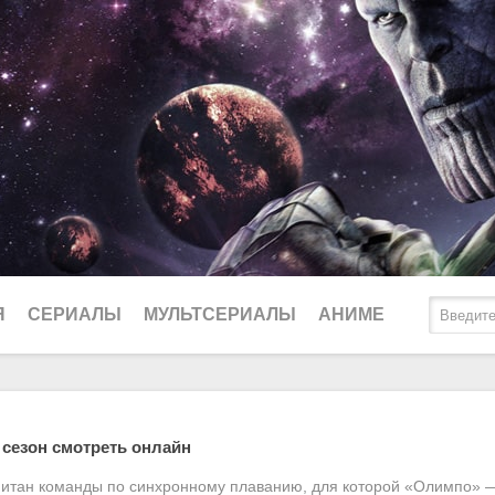
Я
СЕРИАЛЫ
МУЛЬТСЕРИАЛЫ
АНИМЕ
2025
Биографические
Ду
 сезон смотреть онлайн
2024
Боевики
Lo
итан команды по синхронному плаванию, для которой «Олимпо» — 