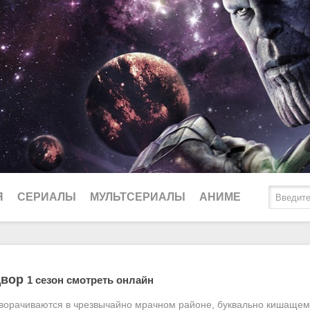
Я
СЕРИАЛЫ
МУЛЬТСЕРИАЛЫ
АНИМЕ
2025
Биографические
Ду
двор
1 сезон смотреть онлайн
2024
Боевики
Lo
ворачиваются в чрезвычайно мрачном районе, буквально кишаще