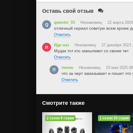
Оставь свой отзыв
qwentin_93
Незнакомец
22 марта 2024
Q
отличный сериал советую всем кроме д
Ответить
Иди наз
Незнакомец
27 декабря 2023 
И
Мудак тот кто замыливет со своим тв+
Ответить
пипин
Незнакомец
23 мая 2025 08
П
что за черт замазывает и пишет что
Ответить
Смотрите также
2 сезон 9 серия
1 сезон 10 серия