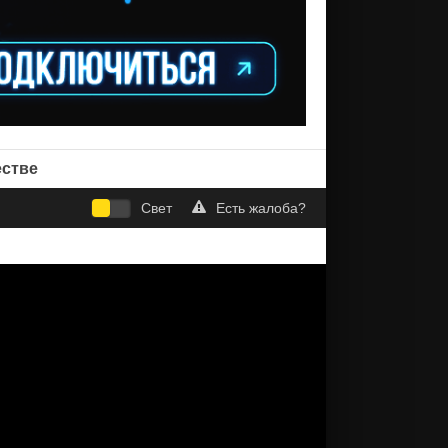
естве
Свет
Есть жалоба?