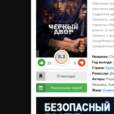
Обычным гра
злостного к
подросток о
смелость, за
сериала «Чё
власти. В л
связано с де
злодейскую 
превратиться
8.3
Название:
Ch
Год выхода:
25
5
Страна:
Каза
Режиссер:
Ди
В закладки
Актеры:
Рауа
Имашева, Ана
Расписание серий
Жанр:
Боевик