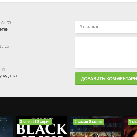
 04:53
етей
13:16
:11
 увидеть+
ДОБАВИТЬ КОММЕНТАР
3 сезон 10 серия
2 сезон 8 серия
1 се