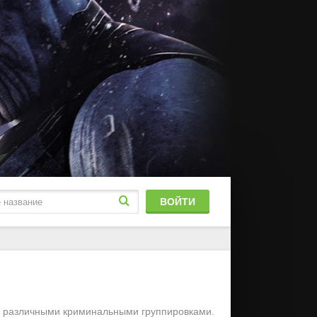
ВОЙТИ
блированный
stFilm
м различными криминальными группировками.