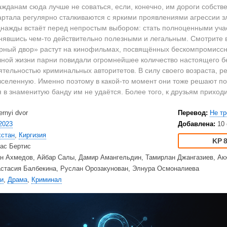
2023
Вестерны
HD
жданам сюда лучше не соваться, если, конечно, им дороги собств
2022
Военные
Ку
вартала регулярно сталкиваются с яркими проявлениями агрессии
2021
Документальные
Ку
днажды встаёт перед непростым выбором: стать полноценными уча
нявшись чем-то действительно полезными и легальным. Смотрите в
2020
Детективы
Am
рный двор» растут на кинофильмах, посвящённых бескомпромиссн
Драмы
Ne
ичной жизни парни повидали огромнейшее количество настоящего б
США
Исторические
TV
ятельностью криминальных авторитетов. В силу своего возраста, 
Великобритания
Комедии
вселенную. Именно поэтому в какой-то момент они тоже решают по
 в знаменитую банду им не удаётся. Более того, к друзьям приход
Турция
Криминал
Net
Корея Южная
Мелодрамы
Ap
ernyi dvor
Перевод:
Не тр
Приключения
Di
2023
Добавлена:
10
Триллеры
20
хстан
,
Киргизия
8
Ужасы
HB
ас Бертис
н Ахмедов, Айбар Салы, Дамир Амангельдин, Тамирлан Джангазиев, Ак
Фантастика
BB
стасия Балбекина, Руслан Орозакунован, Элнура Осмоналиева
Фэнтези
Am
и
,
Драма
,
Криминал