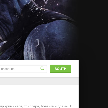
ВОЙТИ
блированный
stFilm
мир криминала, триллера, боевика и драмы. В