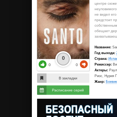
центре сюже
неуловимого 
не видел ег
предстоит пр
собственным
обещает дер
захватываю
Название:
Sa
Год выхода:
0
Страна:
Испа
Режиссер:
Ви
0
0
Актеры:
Раул
Риос, Нурия П
В закладки
Жанр:
Боевик
Расписание серий