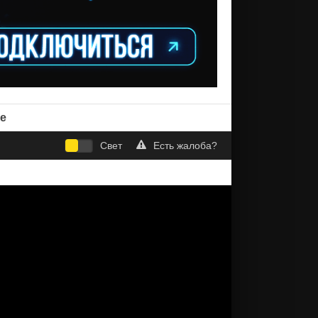
е
Свет
Есть жалоба?