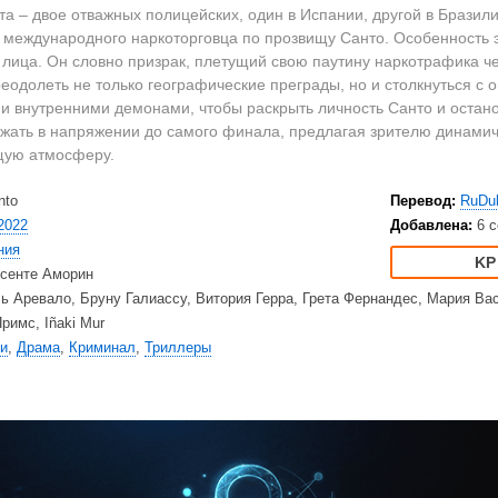
2023
Вестерны
HD
та – двое отважных полицейских, один в Испании, другой в Бразил
2022
Военные
Ку
международного наркоторговца по прозвищу Санто. Особенность это
2021
Документальные
Ку
о лица. Он словно призрак, плетущий свою паутину наркотрафика ч
еодолеть не только географические преграды, но и столкнуться с
2020
Детективы
Am
и внутренними демонами, чтобы раскрыть личность Санто и остано
Драмы
Ne
жать в напряжении до самого финала, предлагая зрителю динамич
США
Исторические
TV
щую атмосферу.
Великобритания
Комедии
nto
Перевод:
RuDu
Турция
Криминал
Net
2022
Добавлена:
6 с
Корея Южная
Мелодрамы
Ap
ния
Приключения
Di
сенте Аморин
Триллеры
20
ь Аревало, Бруну Галиассу, Витория Герра, Грета Фернандес, Мария В
Ужасы
HB
римс, Iñaki Mur
и
,
Драма
,
Криминал
,
Триллеры
Фантастика
BB
Фэнтези
Am