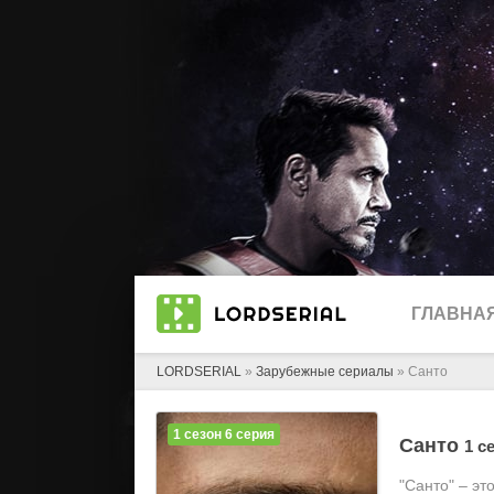
ГЛАВНА
LORDSERIAL
»
Зарубежные сериалы
» Санто
1 сезон 6 серия
Санто
1 с
"Санто" – эт