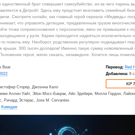
2023
Вестерны
HD
о единственный брат совершает самоубийство, из-за чего парень 
2022
Военные
Ку
авляется в Детройт. Здесь ему предстоит возглавить семейный би
2021
Документальные
Ку
вичи. Смотрите онлайн, как главный герой сериала «Медведь» пог
онимает, что управлять детищем, придавленным грузом многочисле
2020
Детективы
Am
айти точки соприкосновения с персоналом, явно не привыкшим к п
Драмы
Ne
находящимся у руля. Карми приходится надеяться исключительно н
США
Исторические
TV
-то помочь ему. Наоборот, родственник регулярно подкидывает пе
Великобритания
Комедии
ше крыши. 300 тысяч долларов! Именно такую сумму новоявленный 
Положение героя, мягко сказать, незавидное. Хочется лишь пожела
Турция
Криминал
Net
Корея Южная
Мелодрамы
Ap
e Bear
Перевод:
Red 
Приключения
Di
2022
Добавлена:
8 с
Триллеры
20
7
Ужасы
HB
истофер Сторер, Джоэнна Кало
еми Аллен Уайт, Эбон Мосс-Бакрак, Айо Эдебири, Молли Гордон, Лайоне
Фантастика
BB
, Ричард Эстерас, Jose M. Cervantes
Фэнтези
Am
,
Комедия