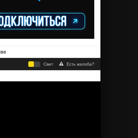
тве
Свет
Есть жалоба?