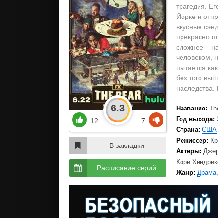
трагедия. Ег
Йорке и отпр
вкусные сэнд
прекрасно п
сложнее – н
человеком, 
пытается как
без того вы
наследства. 
6.3
Название:
Th
Год выхода:
12
7
Страна:
США
Режиссер:
Кр
В закладки
Актеры:
Джер
Кори Хендрикс
Расписание серий
Жанр:
Драма