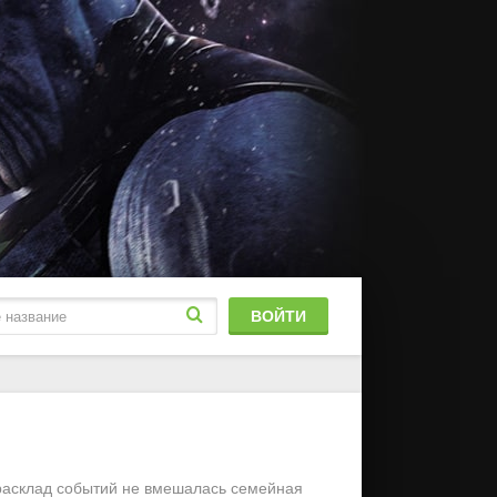
ВОЙТИ
блированный
stFilm
 расклад событий не вмешалась семейная