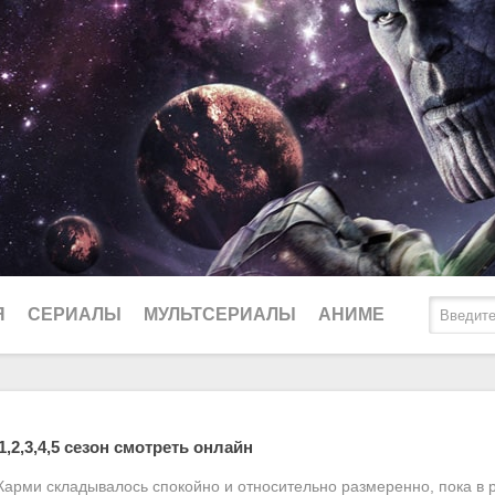
Я
СЕРИАЛЫ
МУЛЬТСЕРИАЛЫ
АНИМЕ
2025
Биографические
Ду
1,2,3,4,5 сезон смотреть онлайн
2024
Боевики
Lo
 Карми складывалось спокойно и относительно размеренно, пока в