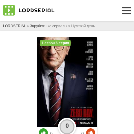
LORDSERIAL
»
Зарубежные сериалы
» Нулевой день
1 сезон 6 серия
0
0
0