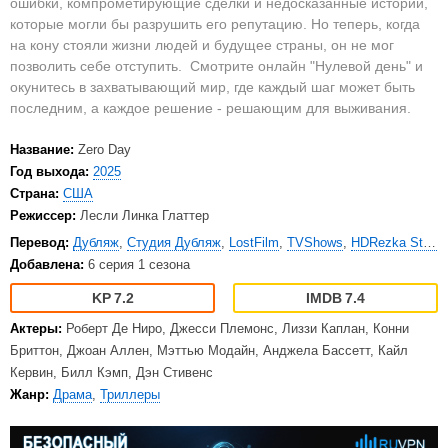
ошибки, компрометирующие сделки и недосказанные истории,
которые могли бы разрушить его репутацию. Но теперь, когда
на кону стояли жизни людей и будущее страны, он не мог
позволить себе отступить.
Смотрите онлайн "Нулевой день" и
окунитесь в захватывающий мир, где каждый шаг может быть
последним, а каждое решение - решающим для выживания.
Название:
Zero Day
Год выхода:
2025
Страна:
США
Режиссер:
Лесли Линка Глаттер
Перевод:
Дубляж
,
Студия Дубляж
,
LostFilm
,
TVShows
,
HDRezka Studio
Добавлена:
6 серия 1 сезона
7.2
7.4
Актеры:
Роберт Де Ниро, Джесси Племонс, Лиззи Каплан, Конни
Бриттон, Джоан Аллен, Мэттью Модайн, Анджела Бассетт, Кайл
Кервин, Билл Кэмп, Дэн Стивенс
Жанр:
Драма
,
Триллеры