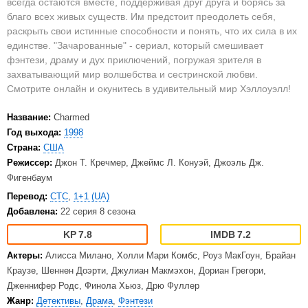
всегда остаются вместе, поддерживая друг друга и борясь за
благо всех живых существ. Им предстоит преодолеть себя,
раскрыть свои истинные способности и понять, что их сила в их
единстве. "Зачарованные" - сериал, который смешивает
фэнтези, драму и дух приключений, погружая зрителя в
захватывающий мир волшебства и сестринской любви.
Смотрите онлайн и окунитесь в удивительный мир Хэллоуэлл!
Название:
Charmed
Год выхода:
1998
Страна:
США
Режиссер:
Джон Т. Кречмер, Джеймс Л. Конуэй, Джоэль Дж.
Фигенбаум
Перевод:
СТС
,
1+1 (UA)
Добавлена:
22 серия 8 сезона
7.8
7.2
Актеры:
Алисса Милано, Холли Мари Комбс, Роуз МакГоун, Брайан
Краузе, Шеннен Доэрти, Джулиан Макмэхон, Дориан Грегори,
Дженнифер Родс, Финола Хьюз, Дрю Фуллер
Жанр:
Детективы
,
Драма
,
Фэнтези