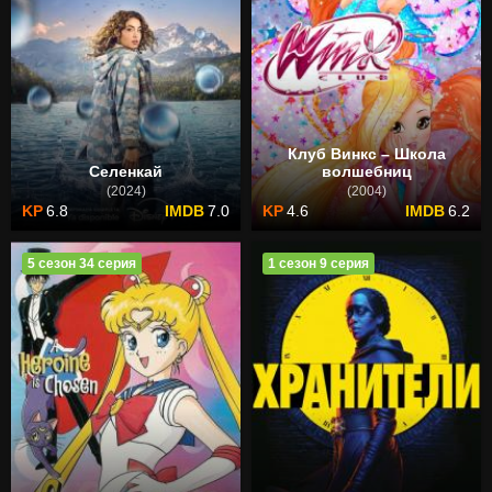
Клуб Винкс – Школа
Селенкай
волшебниц
(2024)
(2004)
6.8
7.0
4.6
6.2
5 сезон 34 серия
1 сезон 9 серия