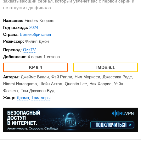
захватывающий сериал, который увлечет вас с первой серии и
не отпустит до финала.
Название:
Finders Keepers
Год выхода:
2024
Страна:
Великобритания
Режиссер:
Филип Джон
Перевод:
OzzTV
Добавлена:
4 серия 1 сезона
6.4
6.1
Актеры:
Джеймс Бакли, Фэй Рипли, Нил Морисси, Джессика Родс,
Nimmi Harasgama, Шайн Аттол, Quentin Lee, Ник Харрис, Уэйн
Фоскетт, Том Джексон-Вуд
Жанр:
Драма
,
Триллеры