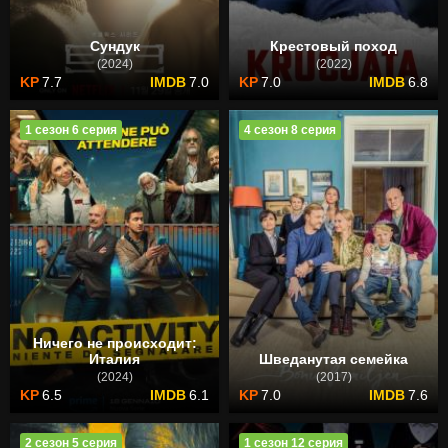
Сундук
Крестовый поход
(2024)
(2022)
7.7
7.0
7.0
6.8
1 сезон 6 серия
4 сезон 8 серия
Ничего не происходит:
Италия
Шведанутая семейка
(2024)
(2017)
6.5
6.1
7.0
7.6
2 сезон 5 серия
1 сезон 12 серия