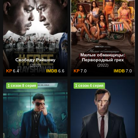
Милые обманщицы:
Свободу Рэйшону
Первородный грех
(2020)
(2022)
6.4
6.6
7.0
7.0
1 сезон 8 серия
1 сезон 4 серия