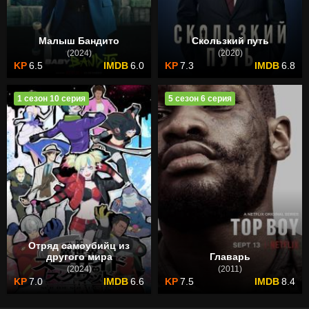
Малыш Бандито
Скользкий путь
(2024)
(2020)
6.5
6.0
7.3
6.8
1 сезон 10 серия
5 сезон 6 серия
Отряд самоубийц из
другого мира
Главарь
(2024)
(2011)
7.0
6.6
7.5
8.4