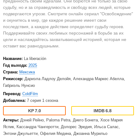
преданность своим идеалам. Они борются не только за свою
судьбу, но и за справедливость и свободу всех людей, которые
подвергаются угрозе. Смотрите онлайн сериал "Освобождение"
и окунитесь в мир, где каждое решение имеет свои
последствия, а каждое действие определяет судьбу героев.
Поддерживайте своих любимых персонажей в борьбе за их
цели и наслаждайтесь захватывающей историей, которая не
оставит вас равнодушными.
Название:
La liberación
Год выхода:
2025
Страна:
Мексика
Режиссер:
Дариэла Ладлоу Делойя, Алехандра Маркес Абелла,
Габриэль Нунсио
Перевод:
ColdFilm
Добавлена:
7 серия 1 сезона
7.0
6.8
Актеры:
Дэней Рейно, Paloma Petra, Диего Бонета, Хосе Мария
Яспик, Кассандра Чангеротти, Долорес Эредия, Ильса Салас,
Энтони Джульетти, Офелия Медина, Джоанна Мурильо