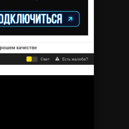
орошем качестве
Свет
Есть жалоба?