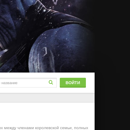
ВОЙТИ
блированный
stFilm
ях между членами королевской семьи, полных