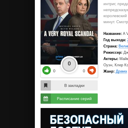
интриг, пред
непредсказу
королевский 
минут. Смотр
Название:
A 
Год выхода:
Страна:
Вели
Режиссер:
Дж
Актеры:
Майк
0
Оуэн, Клер К
0
0
Жанр:
Драма
В закладки
Расписание серий