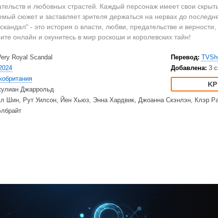
2023
Вестерны
HD
ательств и любовных страстей. Каждый персонаж имеет свои скрыт
2022
Военные
Ку
емый сюжет и заставляет зрителя держаться на нервах до последн
2021
Документальные
Ку
скандал" - это история о власти, любви, предательстве и верности,
ите онлайн и окунитесь в мир роскоши и королевских тайн!
2020
Детективы
Am
Драмы
Ne
Very Royal Scandal
Перевод:
TVSh
США
Исторические
TV
2024
Добавлена:
3 с
Великобритания
Комедии
кобритания
улиан Джаррольд
Турция
Криминал
Net
л Шин, Рут Уилсон, Йен Хьюз, Энна Хардвик, Джоанна Скэнлэн, Клэр Р
Корея Южная
Мелодрамы
Ap
элбрайт
Приключения
Di
Триллеры
20
Ужасы
HB
Фантастика
BB
Фэнтези
Am