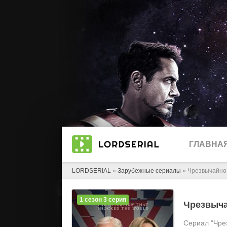
ГЛАВНА
LORDSERIAL
»
Зарубежные сериалы
» Чрезвычайно 
1 сезон 3 серия
Чрезвыча
Сериал "Чре