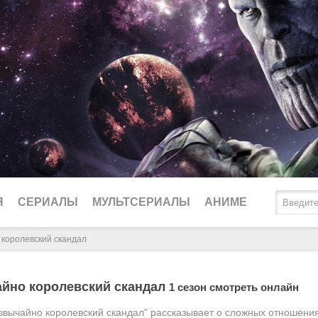
Я
СЕРИАЛЫ
МУЛЬТСЕРИАЛЫ
АНИМЕ
королевский скандал
2025
Биографические
Ду
йно королевский скандал
1 сезон смотреть онлайн
2024
Боевики
Lo
звычайно королевский скандал" рассказывает о сложных отношени