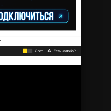
е
Свет
Есть жалоба?