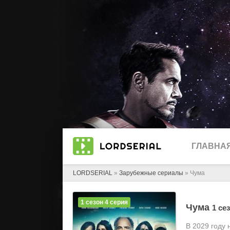
ГЛАВНА
LORDSERIAL
»
Зарубежные сериалы
» Чума
1 сезон 4 серия
Чума
1 се
В 2029 году 