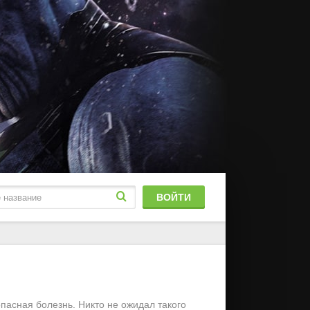
ВОЙТИ
блированный
stFilm
пасная болезнь. Никто не ожидал такого