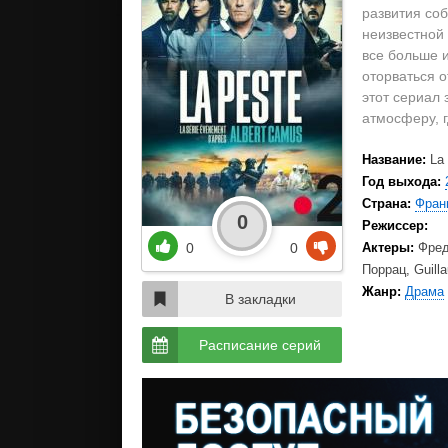
развития соб
неизвестной 
все больше 
оторваться 
этот сериал
атмосферу, 
Название:
La
Год выхода:
Страна:
Фран
0
Режиссер:
0
0
Актеры:
Фред
Поррац, Guil
Жанр:
Драма
В закладки
Расписание серий