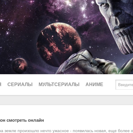
Я
СЕРИАЛЫ
МУЛЬТСЕРИАЛЫ
АНИМЕ
2025
Биографические
Ду
зон смотреть онлайн
2024
Боевики
Lo
на земле произошло нечто ужасное - появилась новая, еще более о