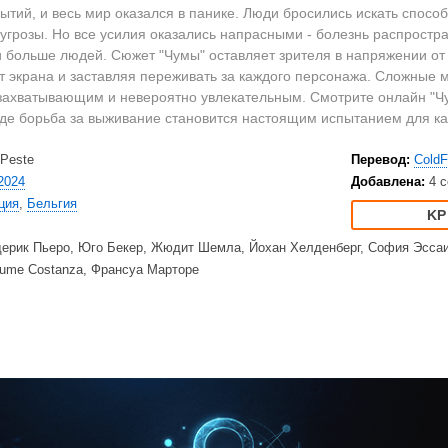
2023
Вестерны
HD
ытий, и весь мир оказался в панике. Люди бросились искать способ
2022
Военные
Ку
угрозы. Но все усилия оказались напрасными - болезнь распростр
2021
Документальные
Ку
и больше людей
. Сюжет "Чумы" оставляет зрителя в напряжении от
от экрана и заставляя переживать за каждого персонажа. Сложные
2020
Детективы
Am
 захватывающим и невероятно увлекательным. Смотрите онлайн "Ч
Драмы
Ne
где борьба за выживание становится настоящим испытанием для ка
США
Исторические
TV
Великобритания
Комедии
 Peste
Перевод:
ColdF
2024
Добавлена:
4 с
Турция
Криминал
Net
ция
,
Бельгия
Корея Южная
Мелодрамы
Ap
Приключения
Di
ерик Пьеро, Юго Бекер, Жюдит Шемла, Йохан Хелденберг, София Эссаи
Триллеры
20
laume Costanza, Франсуа Марторе
Ужасы
HB
Фантастика
BB
Фэнтези
Am