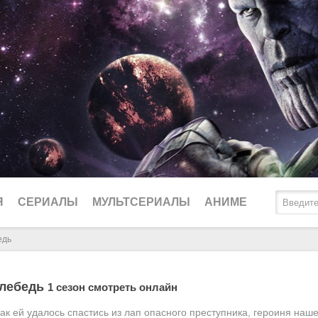
Я
СЕРИАЛЫ
МУЛЬТСЕРИАЛЫ
АНИМЕ
едь
2025
Биографические
Ду
 лебедь
1 сезон смотреть онлайн
2024
Боевики
Lo
как ей удалось спастись из лап опасного преступника, героиня на