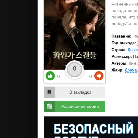
жизненных си
находится ря
поняла, что 
лебедь" и по
Название:
Hw
Год выхода:
Страна:
Коре
Режиссер:
Па
Актеры:
Ким 
0
Жанр:
Драма
0
0
В закладки
Расписание серий