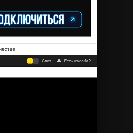
честве
Свет
Есть жалоба?