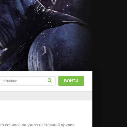
ВОЙТИ
блированный
stFilm
шего сериала ощутила настоящий прилив