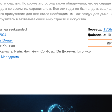
2023
Вестерны
HD
л и счастья. Но кроме этого, она также обнаружила, что ее сердце
2022
Военные
Ку
дом со своим телохранителем. Все эти годы он был рядом, защища
2021
Документальные
Ку
его присутствие для нее стало необходимым, как воздух для дыхани
грузитесь в захватывающий мир страсти и искусства.
2020
Детективы
Am
Драмы
Ne
ainga seukaendeul
Перевод:
TVSh
США
Исторические
TV
2024
Добавлена:
10
Великобритания
Комедии
я Южная
к Хон-гюн
Турция
Криминал
Net
Ха-ныль, Рэйн, Чон Гё-ун, Со И-сук, Юн Джэ-мун, Ки Ын-сэ
Корея Южная
Мелодрамы
Ap
,
Мелодрама
Приключения
Di
Триллеры
20
Ужасы
HB
Фантастика
BB
Фэнтези
Am