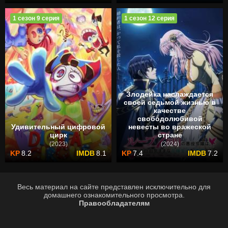
1 сезон 9 серия
1 сезон 12 серия
Злодейка наслаждается
своей седьмой жизнью в
качестве
свободолюбивой
Удивительный цифровой
невесты во вражеской
цирк
стране
(2023)
(2024)
8.2
8.1
7.4
7.2
Весь материал на сайте представлен исключительно для
домашнего ознакомительного просмотра.
Правообладателям