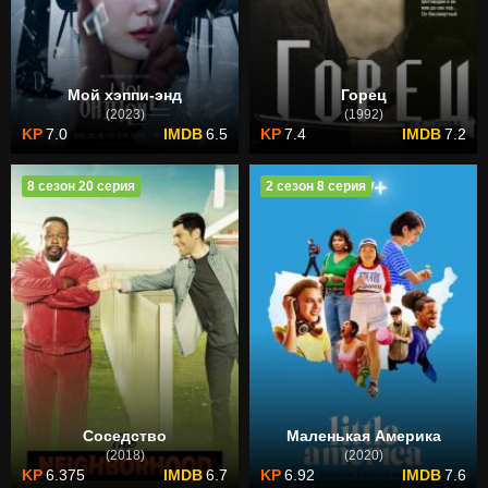
Мой хэппи-энд
Горец
(2023)
(1992)
7.0
6.5
7.4
7.2
8 сезон 20 серия
2 сезон 8 серия
Соседство
Маленькая Америка
(2018)
(2020)
6.375
6.7
6.92
7.6