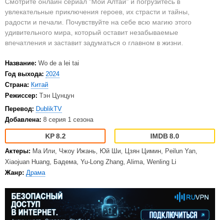
Смотрите онлайн сериал "Мой Алтай" и погрузитесь в
увлекательные приключения героев, их страсти и тайны,
радости и печали. Почувствуйте на себе всю магию этого
удивительного мира, который оставит незабываемые
впечатления и заставит задуматься о главном в жизни.
Название:
Wo de a lei tai
Год выхода:
2024
Страна:
Китай
Режиссер:
Тэн Цунцун
Перевод:
DublikTV
Добавлена:
8 серия 1 сезона
8.2
8.0
Актеры:
Ма Или, Чжоу Ижань, Юй Ши, Цзян Цимин, Peilun Yan,
Xiaojuan Huang, Бадема, Yu-Long Zhang, Alima, Wenling Li
Жанр:
Драма