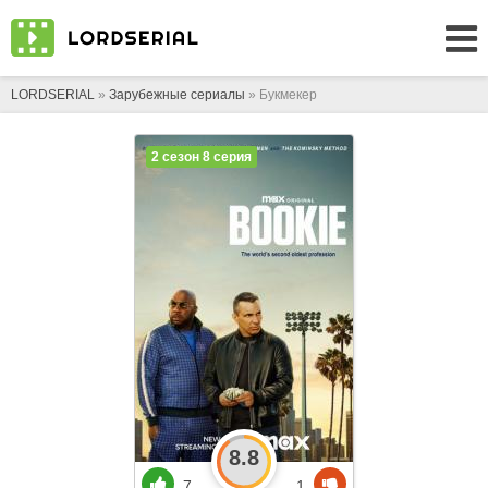
LORDSERIAL
»
Зарубежные сериалы
» Букмекер
2 сезон 8 серия
8.8
7
1