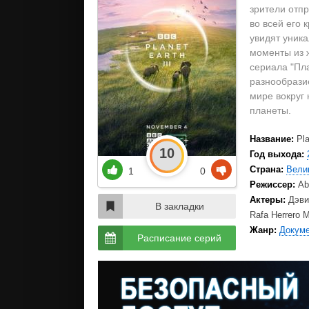
зрители отп
во всей его
увидят уник
моменты из ж
сериала "Пла
разнообразие
мире вокруг 
планеты.
Название:
Pla
10
Год выхода:
Страна:
Вели
1
0
Режиссер:
Ab
Актеры:
Дэви
В закладки
Rafa Herrero M
Жанр:
Докум
Расписание серий