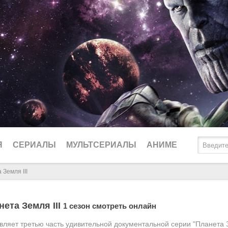
Я
СЕРИАЛЫ
МУЛЬТСЕРИАЛЫ
АНИМЕ
Земля III
2025
Биографические
Ду
ета Земля III
1 сезон смотреть онлайн
2024
Боевики
Lo
вляет третью часть удивительной документальной серии "Планета З