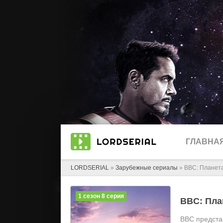
ГЛАВНА
LORDSERIAL
»
Зарубежные сериалы
» BBC: Планета 
1 сезон 8 серия
BBC: План
BBC предста