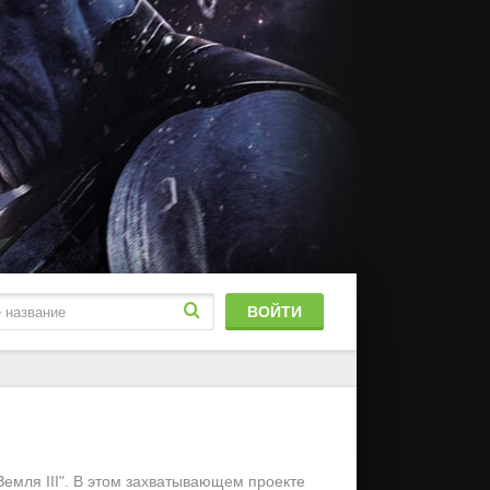
ВОЙТИ
блированный
stFilm
емля III". В этом захватывающем проекте