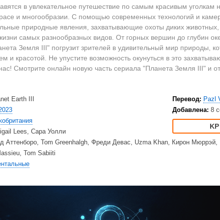
2023
Вестерны
HD
равятся в увлекательное путешествие по самым красивым уголкам 
2022
Военные
Ку
 красе и многообразии. С помощью современных технологий и каме
2021
Документальные
Ку
альные природные явления, захватывающие охоты диких животных,
изни самых разнообразных видов. От горных вершин до глубин оке
2020
Детективы
Am
нета Земля III" погрузит зрителей в удивительный мир природы, к
Драмы
Ne
м и красотой. Не упустите возможность окунуться в это захватыва
США
Исторические
TV
нас! Смотрите онлайн новую часть сериала "Планета Земля III" и 
Великобритания
Комедии
Турция
Криминал
Net
net Earth III
Перевод:
Pazl 
Корея Южная
Мелодрамы
Ap
2023
Добавлена:
8 с
Приключения
Di
кобритания
Триллеры
20
igail Lees, Сара Уолли
Ужасы
HB
д Аттенборо, Tom Greenhalgh, Фреди Девас, Uzma Khan, Кирон Мюррэй, Li
assieu, Tom Sabiiti
Фантастика
BB
ентальные
Фэнтези
Am