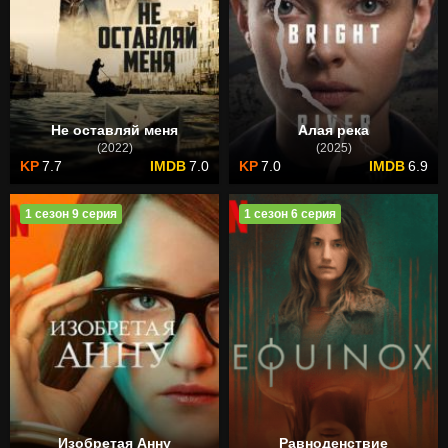
Не оставляй меня
Алая река
(2022)
(2025)
7.7
7.0
7.0
6.9
1 сезон 9 серия
1 сезон 6 серия
Изобретая Анну
Равноденствие