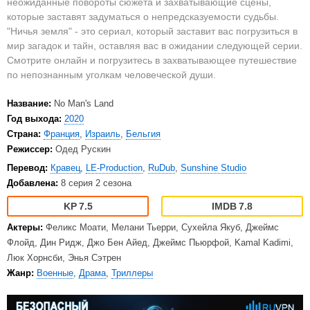
неожиданные повороты сюжета и захватывающие сцены,
которые заставят задуматься о непредсказуемости судьбы.
"Ничья земля" - это сериал, который заставит вас погрузиться в
мир загадок и тайн, оставляя вас в ожидании следующей серии.
Смотрите онлайн и погрузитесь в захватывающее путешествие
по непознанным уголкам человеческой души.
Название:
No Man's Land
Год выхода:
2020
Страна:
Франция
,
Израиль
,
Бельгия
Режиссер:
Одед Рускин
Перевод:
Кравец
,
LE-Production
,
RuDub
,
Sunshine Studio
Добавлена:
8 серия 2 сезона
7.5
7.8
Актеры:
Феликс Моати, Мелани Тьерри, Сухейла Якуб, Джеймс
Флойд, Дин Ридж, Джо Бен Айед, Джеймс Пьюрфой, Kamal Kadimi,
Люк Хорнсби, Энья Сэтрен
Жанр:
Военные
,
Драма
,
Триллеры