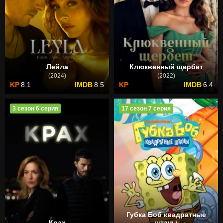
Лейла
Клюквенный щербет
(2024)
(2022)
8.1
8.5
6.4
3 сезон 6 серия
17 сезон 7 серия
Губка Боб квадратные
Крах
штаны