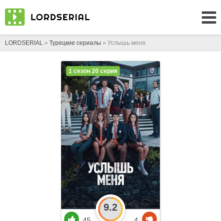
LORDSERIAL
»
Турецкие сериалы
» Услышь меня
1 сезон 20 серия
9.2
45
4