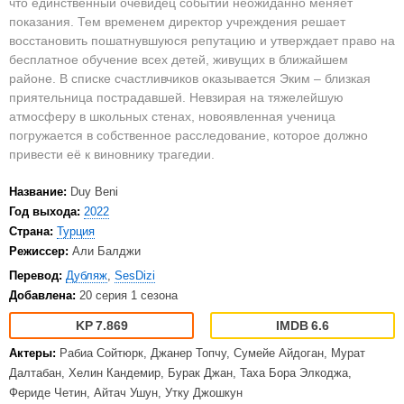
что единственный очевидец событий неожиданно меняет
показания. Тем временем директор учреждения решает
восстановить пошатнувшуюся репутацию и утверждает право на
бесплатное обучение всех детей, живущих в ближайшем
районе. В списке счастливчиков оказывается Эким – близкая
приятельница пострадавшей. Невзирая на тяжелейшую
атмосферу в школьных стенах, новоявленная ученица
погружается в собственное расследование, которое должно
привести её к виновнику трагедии.
Название:
Duy Beni
Год выхода:
2022
Страна:
Турция
Режиссер:
Али Балджи
Перевод:
Дубляж
,
SesDizi
Добавлена:
20 серия 1 сезона
7.869
6.6
Актеры:
Рабиа Сойтюрк, Джанер Топчу, Сумейе Айдоган, Мурат
Далтабан, Хелин Кандемир, Бурак Джан, Таха Бора Элкоджа,
Фериде Четин, Айтач Ушун, Утку Джошкун