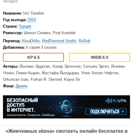
загадок.
Название:
Inci Taneleri
Год выхода:
2024
Страна:
Турция
Режиссер:
Шенол Сонмез, Firat Averbek
Перевод:
AlisaDirilis
,
RedDiamond Studio
,
RuDub
Добавлена:
6 серия 3 сезона
6.5
6.0
Актеры:
Йылмаз Эрдоган, Хазар Эргючлю, Сельма Эргеч, Ясемин
Чонка, Гювен Кырач, Мустафа Йылдыран, Улкю Хилал Чифтчи,
Orkuncan Izan, Furkan R. Demirel, Kayra Sir
Жанр:
Драма
«Жемчужные зёрна» смотреть онлайн бесплатно в