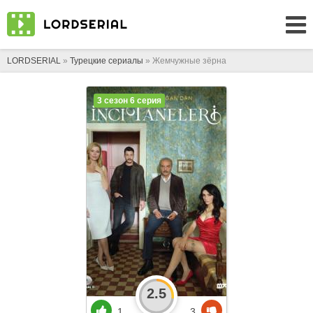
LORDSERIAL
»
Турецкие сериалы
» Жемчужные зёрна
3 сезон 6 серия
2.5
1
3