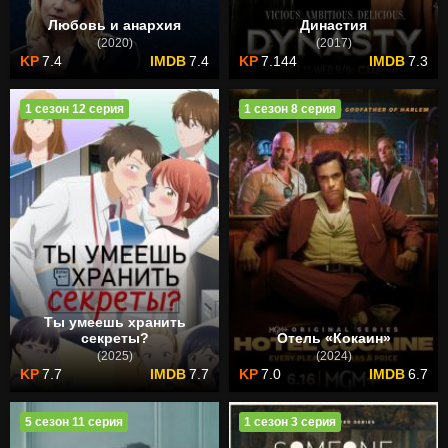
Любовь и анархия
Династия
(2020)
(2017)
7.4
7.4
7.144
7.3
1 сезон 12 серия
1 сезон 8 серия
Ты умеешь хранить
секреты?
Отель «Кокаин»
(2025)
(2024)
7.7
7.7
7.0
6.7
5 сезон 11 серия
1 сезон 3 серия