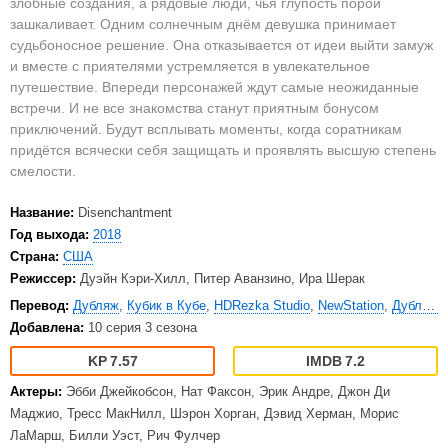
злобные создания, а рядовые люди, чья глупость порой
зашкаливает. Одним солнечным днём девушка принимает
судьбоносное решение. Она отказывается от идеи выйти замуж
и вместе с приятелями устремляется в увлекательное
путешествие. Впереди персонажей ждут самые неожиданные
встречи. И не все знакомства станут приятным бонусом
приключений. Будут всплывать моменты, когда соратникам
придётся всячески себя защищать и проявлять высшую степень
смелости.
Название:
Disenchantment
Год выхода:
2018
Страна:
США
Режиссер:
Дуэйн Кэри-Хилл, Питер Аванзино, Ира Шерак
Перевод:
Дубляж
,
Кубик в Кубе
,
HDRezka Studio
,
NewStation
,
Дубляж (UA)
Добавлена:
10 серия 3 сезона
7.57
7.2
Актеры:
Эбби Джейкобсон, Нат Факсон, Эрик Андре, Джон Ди
Маджио, Тресс МакНилл, Шэрон Хорган, Дэвид Херман, Морис
ЛаМарш, Билли Уэст, Рич Фулчер