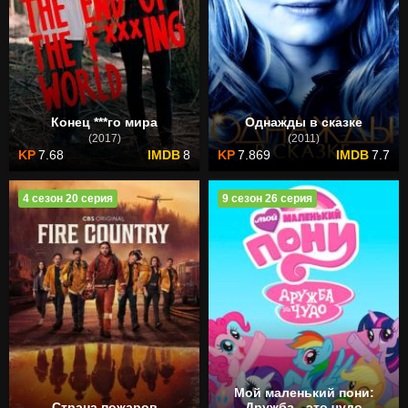
Конец ***го мира
Однажды в сказке
(2017)
(2011)
7.68
8
7.869
7.7
4 сезон 20 серия
9 сезон 26 серия
Мой маленький пони:
Страна пожаров
Дружба - это чудо