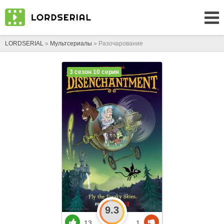
LORDSERIAL
»
Мультсериалы
» Разочарование
3 сезон 10 серия
9.3
13
1