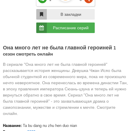
В закладки
Расписание серий
Она много лет не была главной героиней
1
сезон смотреть онлайн
В сериале "Она много лет не была главной героиней"
рассказывается история женщины.
Девушка Чжан Исяо была
обычной студенткой из современного мира, пока не произошло
нечто невероятное. Она перенеслась во времена династии Тан,
в эпоху правления императора Сюань-цзуна и теперь ей нужно
вернуться обратно в свое время.
Сериал "Она много лет не
была главной героиней" - это захватывающая драма о
самопознании, мужестве и стремлении к мечте. Смотрите
онлайн.
Название:
Ta bu dang nu zhu hen duo nian