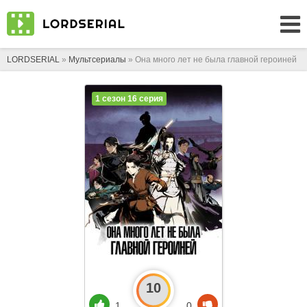
LORDSERIAL
»
Мультсериалы
» Она много лет не была главной героиней
1 сезон 16 серия
10
1
0