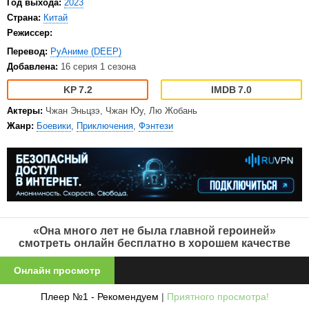
Год выхода:
2023
Страна:
Китай
Режиссер:
Перевод:
РуАниме (DEEP)
Добавлена:
16 серия 1 сезона
7.2
7.0
Актеры:
Чжан Эньцзэ, Чжан Юу, Лю Жобань
Жанр:
Боевики
,
Приключения
,
Фэнтези
«Она много лет не была главной героиней»
смотреть онлайн бесплатно в хорошем качестве
Онлайн просмотр
Плеер №1 - Рекомендуем
|
Приятного просмотра!