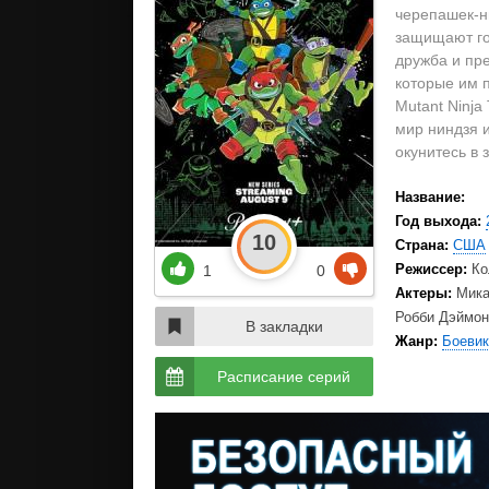
черепашек-н
защищают го
дружба и пр
которые им п
Mutant Ninj
мир ниндзя и
окунитесь в
Название:
Год выхода:
10
Страна:
США
Режиссер:
Ко
1
0
Актеры:
Мика
Робби Дэймон
В закладки
Жанр:
Боевик
Расписание серий