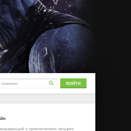
ВОЙТИ
блированный
айн
stFilm
ассказывающий о приключениях четырех