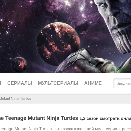
Я
СЕРИАЛЫ
МУЛЬТСЕРИАЛЫ
АНИМЕ
Mutant Ninja Turtles
2025
Биографические
Ду
the Teenage Mutant Ninja Turtles
1,2 сезон смотреть онл
2024
Боевики
Lo
 Teenage Mutant Ninja Turtles - это захватывающий мультсериал, р