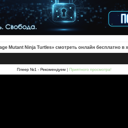
enage Mutant Ninja Turtles» смотреть онлайн бесплатно в
Плеер №1 - Рекомендуем
|
Приятного просмотра!