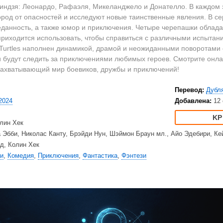
2023
Вестерны
HD
индзя: Леонардо, Рафаэля, Микеланджело и Донателло. В каждом 
2022
Военные
Ку
род от опасностей и исследуют новые таинственные явления. В с
2021
Документальные
Ку
еданность, а также юмор и приключения. Четыре черепашки облад
риходится использовать, чтобы справиться с различными испытани
2020
Детективы
Am
a Turtles наполнен динамикой, драмой и неожиданными поворотами
Драмы
Ne
 будут следить за приключениями любимых героев. Смотрите онлайн 
США
Исторические
TV
 захватывающий мир боевиков, дружбы и приключений!
Великобритания
Комедии
Перевод:
Дубл
Турция
Криминал
Net
2024
Добавлена:
12
Корея Южная
Мелодрамы
Ap
Приключения
Di
лин Хек
Триллеры
20
 Эбби, Николас Канту, Брэйди Нун, Шэймон Браун мл., Айо Эдебири, Ке
Ужасы
HB
д, Колин Хек
и
,
Комедия
,
Приключения
,
Фантастика
,
Фэнтези
Фантастика
BB
Фэнтези
Am