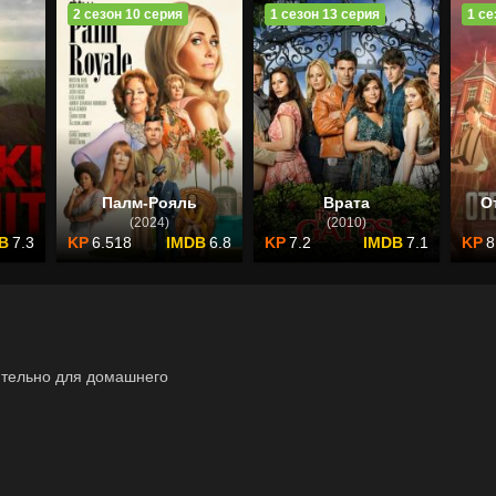
2 сезон 10 серия
1 сезон 13 серия
1 се
Палм-Рояль
Врата
О
(2024)
(2010)
7.3
6.518
6.8
7.2
7.1
8
ительно для домашнего