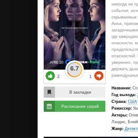
никогда не п
события, кот
скрываемые 
Анна, приезж
загадочными 
где кажущаяс
опасности, к
предательств
опасностей. 
уверенно, пр
6.7
держать дыха
равнодушны
2
1
Название:
Cr
В закладки
Год выхода:
Страна:
США
Расписание серий
Режиссер:
Уи
Актеры:
Олив
Лэндис, Блейк
Жанр:
Детект