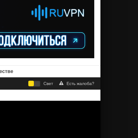
естве
Свет
Есть жалоба?