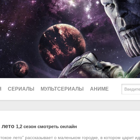
Я
СЕРИАЛЫ
МУЛЬТСЕРИАЛЫ
АНИМЕ
2025
Биографические
Ду
 лето
1,2 сезон смотреть онлайн
2024
Боевики
Lo
окое лето" рассказывает о маленьком городке, в котором царит ид