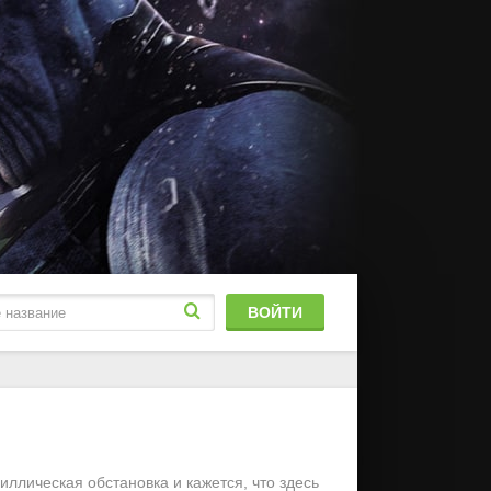
ВОЙТИ
блированный
stFilm
иллическая обстановка и кажется, что здесь