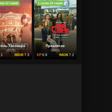
зон 12 серия
1 сезон 10 серия
тель Тасокарэ
Проклятие
(2025)
(2023)
.1
7.3
6.8
7.2