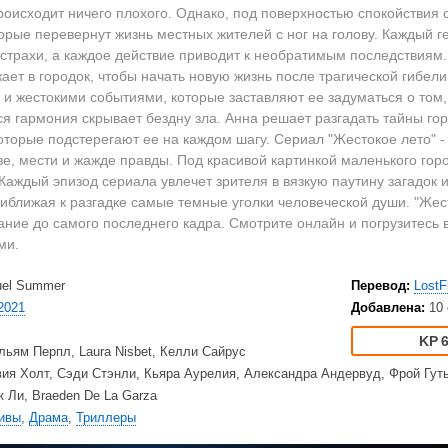
2023
Вестерны
HD
роисходит ничего плохого. Однако, под поверхностью спокойствия 
2022
Военные
Ку
орые перевернут жизнь местных жителей с ног на голову. Каждый 
2021
Документальные
Ку
страхи, а каждое действие приводит к необратимым последствиям.
ает в городок, чтобы начать новую жизнь после трагической гибели
2020
Детективы
Am
и жестокими событиями, которые заставляют ее задуматься о том,
Драмы
Ne
я гармония скрывает бездну зла. Анна решает разгадать тайны гор
США
Исторические
TV
оторые подстерегают ее на каждом шагу. Сериал "Жестокое лето" 
Великобритания
Комедии
е, мести и жажде правды. Под красивой картинкой маленького гор
Каждый эпизод сериала увлечет зрителя в вязкую паутину загадок 
Турция
Криминал
Net
иближая к разгадке самые темные уголки человеческой души. "Жест
Корея Южная
Мелодрамы
Ap
ние до самого последнего кадра. Смотрите онлайн и погрузитесь в 
Приключения
Di
ми.
Триллеры
20
uel Summer
Перевод:
LostF
Ужасы
HB
2021
Добавлена:
10
Фантастика
BB
Фэнтези
Am
6
льям Перпл, Laura Nisbet, Келли Сайрус
ия Холт, Сэди Стэнли, Кьяра Аурелия, Александра Андервуд, Фрой Гут
 Ли, Braeden De La Garza
ивы
,
Драма
,
Триллеры