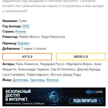
задуматься над загадками и тайнами прошлого. Смотрите
онлайн этот увлекательный сериал и погрузитесь в мир загадок
и приключений!
Название:
Curon
Год выхода:
2020
Страна:
Италия
Режиссер:
Фабио Молло, Лида Патитуччи
Перевод:
BaibaKo
Добавлена:
7 серия 1 сезона
5.9
5.9
Актеры:
Лука Лионелло, Федерико Руссо, Маргерита Морчо, Анна
Ферцетти, Алессандро Тедески, Juju Di Domenico, Джулио Брицци,
Luca Castellano, Райан Каргилл, Мэттью Дэвид Радд
Жанр:
Детективы
,
Триллеры
,
Фэнтези