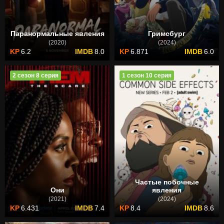
Паранормальные явления
Гримсбург
(2020)
(2024)
6.2
8.0
6.871
6.0
2 сезон 8 серия
1 сезон 10 серия
Частые побочные
Они
явления
(2021)
(2024)
6.431
7.4
8.4
8.6