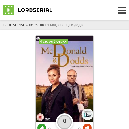
LORDSERIAL
»
Детективы
» Макдональд и Доддс
4 сезон 3 серия
0
0
0