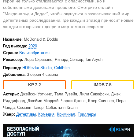
герои не только сталкиваются с опасностями, но и
собственными демонами прошлого. Смотрите онлайн
"Макдональд и Доддс", чтобы окунуться в захватывающий мир
детективных расследований, где каждый эпизод приносит новые
загадки и открывает двери в мир темных секретов.
Название:
McDonald & Dodds
Год выхода:
2020
Страна:
Великобритания
Режиссер:
Лора Скривано, Ричард Сеньор, Ian Aryeh
Перевод:
HDRezka Studio
,
ColdFilm
Добавлена:
3 серия 4 сезона
7.2
7.5
Актеры:
Джейсон Уоткинс, Тала Гувейя, Лили Сакофски, Джек
Риддифорд, Джеймс Мюррэй, Чарли Джонс, Клер Скиннер, Перл
Чанда, Сюзанн Пэкер, Себастьян Кнапп
Жанр:
Детективы
,
Комедия
,
Криминал
,
Триллеры