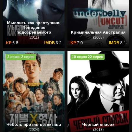
Мыслить как преступник:
Поведение
подозреваемого
Криминальная Австралия
(2011)
(2008)
6.8
6.2
7.0
8.1
2 сезон 2 серия
10 сезон 22 серия
Чеболь против детектива
Чёрный список
(2024)
(2013)