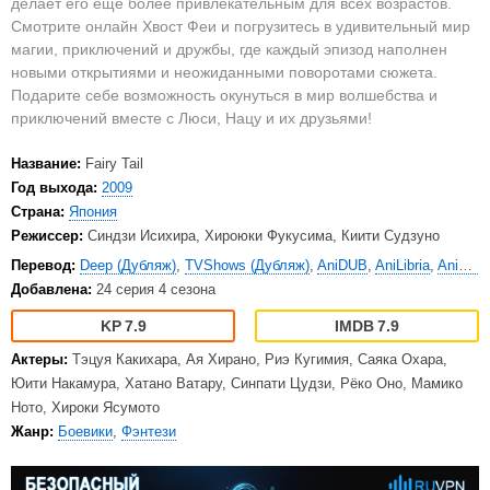
делает его еще более привлекательным для всех возрастов.
Смотрите онлайн Хвост Феи и погрузитесь в удивительный мир
магии, приключений и дружбы, где каждый эпизод наполнен
новыми открытиями и неожиданными поворотами сюжета.
Подарите себе возможность окунуться в мир волшебства и
приключений вместе с Люси, Нацу и их друзьями!
Название:
Fairy Tail
Год выхода:
2009
Страна:
Япония
Режиссер:
Синдзи Исихира, Хироюки Фукусима, Киити Судзуно
Перевод:
Deep (Дубляж)
,
TVShows (Дубляж)
,
AniDUB
,
AniLibria
,
AnimeVost
Добавлена:
24 серия 4 сезона
7.9
7.9
Актеры:
Тэцуя Какихара, Ая Хирано, Риэ Кугимия, Саяка Охара,
Юити Накамура, Хатано Ватару, Синпати Цудзи, Рёко Оно, Мамико
Ното, Хироки Ясумото
Жанр:
Боевики
,
Фэнтези