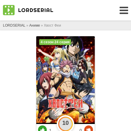
LORDSERIAL
»
Аниме
» Хвост Феи
4 сезон 24 серия
10
1
0