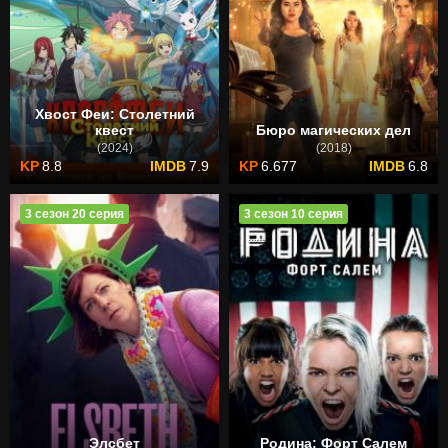
Хвост Феи: Столетний
квест
Бюро магических дел
(2024)
(2018)
8.8
7.9
6.677
6.8
3 сезон 20 серия
3 сезон 10 серия
Элсбет
Родина: Форт Салем