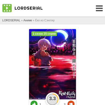
LORDSERIAL
»
Аниме
» Ёко из Сэнгоку
1 сезон 35 серия
3.3
1
2