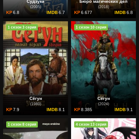
Судзука
Бюро магических дел
(2005)
(2018)
6.8
6.7
6.677
6.8
1 сезон 3 серия
1 сезон 10 серия
Сёгун
Сёгун
(1980)
(2024)
7.9
8.1
8.385
9.1
1 сезон 8 серия
4 сезон 13 серия