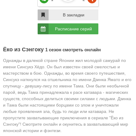
В закладки
Расписание серий
Ёко из Сэнгоку
1 сезон смотреть онлайн
Однажды в далекой стране Японии жил молодой самурай по
имени Синсукэ Хёдо. Он был известен своей смелостью и
мастерством в бою. Однажды, во время своего путешествия,
Синсукэ наткнулся на отшельника по имени Дзинка Ямато и его
спутницу - девушку-лису по имени Тама. Они были необычной
парой, ведь Тама принадлежала к расе катавара - магических
существ, способных делиться своими силами с людьми. Дзинка
и Тама были настоящими борцами со злом и уничтожали
любые проявления зла, будь то люди или катавара.
Не
пропустите захватывающие приключения в сериале "Ёко из
Сэнгоку"! Смотрите онлайн и окунитесь в захватывающий мир
японской истории и фэнтези.