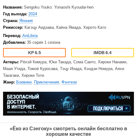
Название:
Sengoku Youko: Yonaoshi Kyoudai-hen
Год выхода:
2024
Страна:
Япония
Режиссер:
Кагэцу Аидзава, Каёна Ямада, Хирото Като
Перевод:
AniLibria
Добавлена:
35 серия 1 сезона
6.5
6.4
Актеры:
Рёхэй Кимура, Юки Такада, Сома Саито, Хироки Нанами,
Маая Утида, Томоё Куросава, Тэцу Инада, Кэндзи Номура, Аяхи
Такагаки, Хироки Тоти
Жанр:
Боевики
,
Приключения
,
Фэнтези
«Ёко из Сэнгоку» смотреть онлайн бесплатно в
хорошем качестве