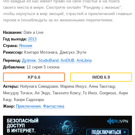
что каждый из нас имеет право на свое счастье и на поиск
своего места в мире. Смотрите онлайн "Рандеву с жизнью",
чтобы окунуться в мир эмоций, страстей и приключений главных
героев и понаблюдать за их жизненными перипетиями.
Название:
Date a Live
Год выхода:
2013
Страна:
Япония
Режиссер:
Кэитаро Мотонага, Даисукэ Эгути
Перевод:
Дубляж
,
StudioBand
,
AniDUB
,
AniLibria
Добавлена:
12 серия 5 сезона
6.6
6.9
Актеры:
Нобунага Симадзаки, Марина Иноуэ, Аяна Такэтацу,
Мисудзу Тогаси, Ая Эндо, Такэхито Коясу, Го Иноэ, Gorgeous, Анри
Кацу, Каори Садохара
Жанр:
Приключения
,
Фантастика