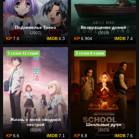
Подземелье Токио
Возвращение домой
(2002)
(2018)
7.0
6.3
6.904
7.4
1 сезон 12 серия
3 сезон 8 серия
Жизнь с моей сводной
сестрой
Школьные духи
(2024)
(2023)
6.6
7.1
6.8
7.6